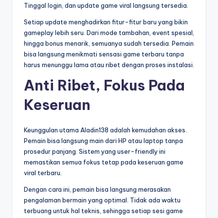
in
Tinggal login, dan update game viral langsung tersedia.
e
Setiap update menghadirkan fitur-fitur baru yang bikin
P
gameplay lebih seru. Dari mode tambahan, event spesial,
hingga bonus menarik, semuanya sudah tersedia. Pemain
a
bisa langsung menikmati sensasi game terbaru tanpa
li
harus menunggu lama atau ribet dengan proses instalasi.
n
Anti Ribet, Fokus Pada
g
Keseruan
A
m
Keunggulan utama Aladin138 adalah kemudahan akses.
Pemain bisa langsung main dari HP atau laptop tanpa
a
prosedur panjang. Sistem yang user-friendly ini
n
memastikan semua fokus tetap pada keseruan game
viral terbaru.
d
Dengan cara ini, pemain bisa langsung merasakan
e
pengalaman bermain yang optimal. Tidak ada waktu
n
terbuang untuk hal teknis, sehingga setiap sesi game