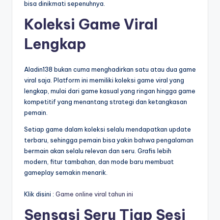
bisa dinikmati sepenuhnya.
g
Koleksi Game Viral
a
n
Lengkap
R
Aladin138 bukan cuma menghadirkan satu atau dua game
T
viral saja. Platform ini memiliki koleksi game viral yang
P
lengkap, mulai dari game kasual yang ringan hingga game
kompetitif yang menantang strategi dan ketangkasan
T
pemain.
in
Setiap game dalam koleksi selalu mendapatkan update
g
terbaru, sehingga pemain bisa yakin bahwa pengalaman
bermain akan selalu relevan dan seru. Grafis lebih
gi
modern, fitur tambahan, dan mode baru membuat
gameplay semakin menarik.
Klik disini :
Game online viral tahun ini
Sensasi Seru Tiap Sesi