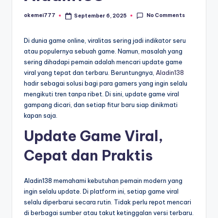
kemenangan
a
No Comments
okemei777
September 6, 2025
maksimal!
Posted
n
by
!
Di dunia game online, viralitas sering jadi indikator seru
atau populernya sebuah game. Namun, masalah yang
S
sering dihadapi pemain adalah mencari update game
it
viral yang tepat dan terbaru. Beruntungnya,
Aladin138
hadir sebagai solusi bagi para gamers yang ingin selalu
u
mengikuti tren tanpa ribet. Di sini, update game viral
s
gampang dicari, dan setiap fitur baru siap dinikmati
kapan saja.
J
Update Game Viral,
u
Cepat dan Praktis
d
i
Aladin138 memahami kebutuhan pemain modern yang
O
ingin selalu update. Di platform ini, setiap game viral
nl
selalu diperbarui secara rutin. Tidak perlu repot mencari
di berbagai sumber atau takut ketinggalan versi terbaru.