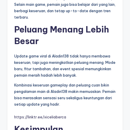
Selain main game, pemain juga bisa belajar dari yang lain,
berbagi keseruan, dan tetap up-to-date dengan tren
terbaru.
Peluang Menang Lebih
Besar
Update game viral di Aladin138 tidak hanya membawa
keseruan, tapi juga meningkatkan peluang menang. Mode
baru, fitur tambahan, dan event spesial memungkinkan
pemain meraih hadiah lebih banyak.
Kombinasi keseruan gameplay dan peluang cuan bikin
pengalaman main di Aladin138 makin memuaskan. Pemain
bisa merasakan sensasi seru sekaligus keuntungan dari
setiap update yang hadir.
https://linktr.ee/xiceliaberca
Kesimpulan