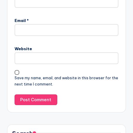
Email
*
Website
Save my name, email, and website in this browser for the
next time I comment.