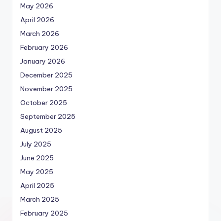
May 2026
April 2026
March 2026
February 2026
January 2026
December 2025
November 2025
October 2025
September 2025
August 2025
July 2025
June 2025
May 2025
April 2025
March 2025
February 2025