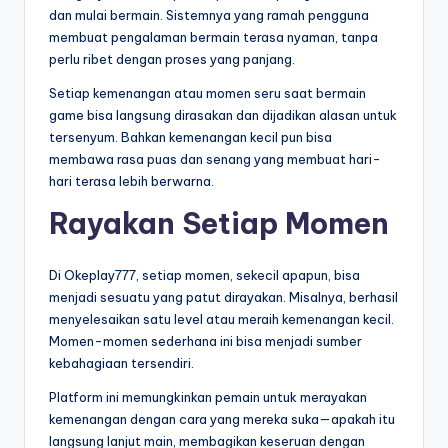
in
dan mulai bermain. Sistemnya yang ramah pengguna
e
membuat pengalaman bermain terasa nyaman, tanpa
perlu ribet dengan proses yang panjang.
P
Setiap kemenangan atau momen seru saat bermain
a
game bisa langsung dirasakan dan dijadikan alasan untuk
li
tersenyum. Bahkan kemenangan kecil pun bisa
membawa rasa puas dan senang yang membuat hari-
n
hari terasa lebih berwarna.
g
Rayakan Setiap Momen
A
m
Di Okeplay777, setiap momen, sekecil apapun, bisa
a
menjadi sesuatu yang patut dirayakan. Misalnya, berhasil
menyelesaikan satu level atau meraih kemenangan kecil.
n
Momen-momen sederhana ini bisa menjadi sumber
d
kebahagiaan tersendiri.
e
Platform ini memungkinkan pemain untuk merayakan
kemenangan dengan cara yang mereka suka—apakah itu
n
langsung lanjut main, membagikan keseruan dengan