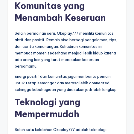
Komunitas yang
Menambah Keseruan
Selain permainan seru, Okeplay777 memiliki komunitas
aktif dan positif. Pemain bisa berbagi pengalaman, tips,
dan cerita kemenangan. Kehadiran komunitas ini
membuat momen sederhana menjadi lebih hidup karena
ada orang lain yang turut merasakan keseruan
bersamamu.
Energi positif dari komunitas juga membantu pemain
untuk tetap semangat dan merasa lebih connected,
sehingga kebahagiaan yang dirasakan jadi lebih lengkap.
Teknologi yang
Mempermudah
Salah satu kelebihan Okeplay777 adalah teknologi