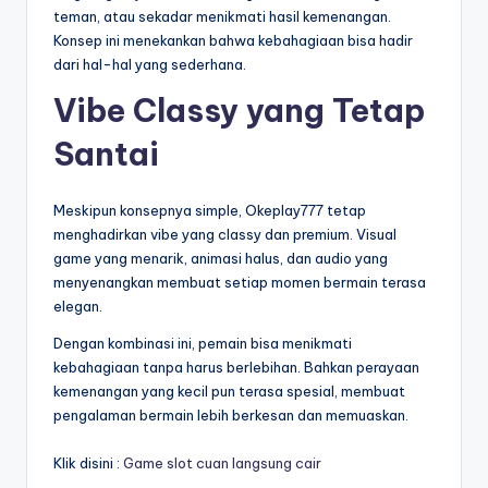
g
teman, atau sekadar menikmati hasil kemenangan.
Konsep ini menekankan bahwa kebahagiaan bisa hadir
a
dari hal-hal yang sederhana.
n
Vibe Classy yang Tetap
R
Santai
T
P
Meskipun konsepnya simple, Okeplay777 tetap
T
menghadirkan vibe yang classy dan premium. Visual
game yang menarik, animasi halus, dan audio yang
in
menyenangkan membuat setiap momen bermain terasa
g
elegan.
gi
Dengan kombinasi ini, pemain bisa menikmati
kebahagiaan tanpa harus berlebihan. Bahkan perayaan
kemenangan yang kecil pun terasa spesial, membuat
pengalaman bermain lebih berkesan dan memuaskan.
Klik disini :
Game slot cuan langsung cair