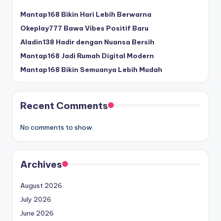
Mantap168 Bikin Hari Lebih Berwarna
Okeplay777 Bawa Vibes Positif Baru
Aladin138 Hadir dengan Nuansa Bersih
Mantap168 Jadi Rumah Digital Modern
Mantap168 Bikin Semuanya Lebih Mudah
Recent Comments
No comments to show.
Archives
August 2026
July 2026
June 2026