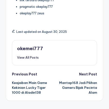
pragmatic okeplay777
okeplay777 zeus
Last updated on August 30, 2025
okemei777
View All Posts
Post
Previous Post
Next Post
Keajaiban Main Game
Mantap168 Jadi Pilihan
navigation
Kekinian Lucky Tiger
Gamers Bijak Pecinta
1000 di Aladin138
Alam