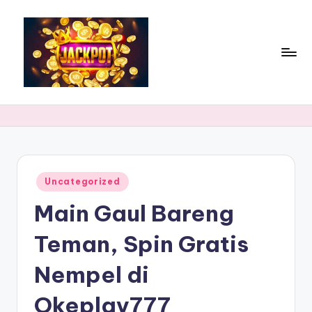
Skip
to
content
H
Jaga
keamanan
in
Anda,
d
hindari
penipuan!
a
Pilih
Posted
Uncategorized
ri
in
situs
Main Gaul Bareng
P
judi
online
e
Teman, Spin Gratis
terpercaya
ni
dengan
Nempel di
RTP
p
tinggi
Okeplay777
u
untuk