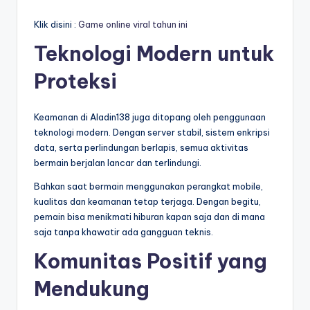
Klik disini :
Game online viral tahun ini
Teknologi Modern untuk
Proteksi
Keamanan di Aladin138 juga ditopang oleh penggunaan
teknologi modern. Dengan server stabil, sistem enkripsi
data, serta perlindungan berlapis, semua aktivitas
bermain berjalan lancar dan terlindungi.
Bahkan saat bermain menggunakan perangkat mobile,
kualitas dan keamanan tetap terjaga. Dengan begitu,
pemain bisa menikmati hiburan kapan saja dan di mana
saja tanpa khawatir ada gangguan teknis.
Komunitas Positif yang
Mendukung