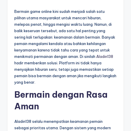
by
kemenangan
a
maksimal!
Bermain game online kini sudah menjadi salah satu
n
pilihan utama masyarakat untuk mencari hiburan,
!
melepas penat, hingga mengisi waktu luang. Namun, di
balik keseruan tersebut, ada satu hal penting yang
S
sering kali terlupakan: keamanan dalam bermain. Banyak
it
pemain mengalami kendala atau bahkan kehilangan
kenyamanan karena tidak tahu cara yang tepat untuk
u
menikmati permainan dengan aman. Di sinilah
Aladin138
s
hadir memberikan solusi. Platform ini tidak hanya
menyajikan hiburan seru, tetapi juga memastikan setiap
J
pemain bisa bermain dengan aman jika mengikuti langkah
u
yang benar.
d
Bermain dengan Rasa
i
Aman
O
nl
Aladin138 selalu menempatkan keamanan pemain
sebagai prioritas utama. Dengan sistem yang modern