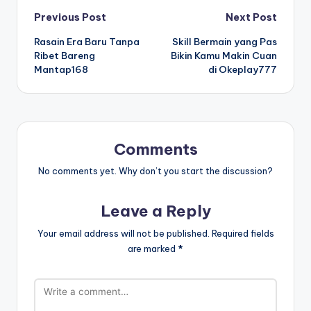
Post
Previous Post
Next Post
Rasain Era Baru Tanpa
Skill Bermain yang Pas
navigation
Ribet Bareng
Bikin Kamu Makin Cuan
Mantap168
di Okeplay777
Comments
No comments yet. Why don’t you start the discussion?
Leave a Reply
Your email address will not be published.
Required fields
are marked
*