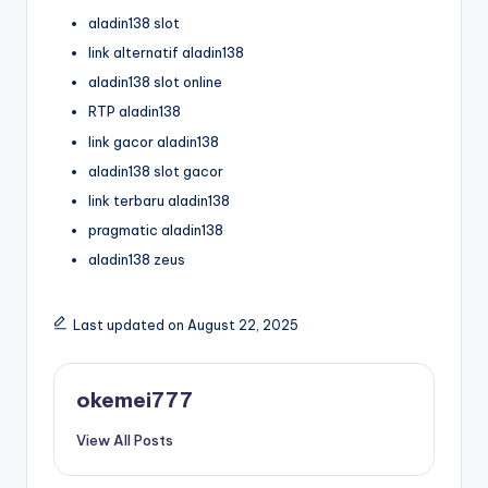
aladin138 slot
link alternatif aladin138
aladin138 slot online
RTP aladin138
link gacor aladin138
aladin138 slot gacor
link terbaru aladin138
pragmatic aladin138
aladin138 zeus
Last updated on August 22, 2025
okemei777
View All Posts