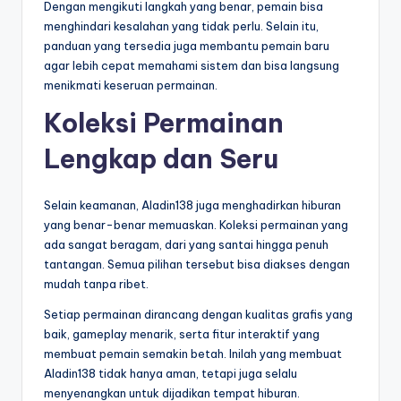
Dengan mengikuti langkah yang benar, pemain bisa
g
menghindari kesalahan yang tidak perlu. Selain itu,
a
panduan yang tersedia juga membantu pemain baru
agar lebih cepat memahami sistem dan bisa langsung
n
menikmati keseruan permainan.
R
Koleksi Permainan
T
Lengkap dan Seru
P
T
Selain keamanan, Aladin138 juga menghadirkan hiburan
in
yang benar-benar memuaskan. Koleksi permainan yang
ada sangat beragam, dari yang santai hingga penuh
g
tantangan. Semua pilihan tersebut bisa diakses dengan
gi
mudah tanpa ribet.
Setiap permainan dirancang dengan kualitas grafis yang
baik, gameplay menarik, serta fitur interaktif yang
membuat pemain semakin betah. Inilah yang membuat
Aladin138 tidak hanya aman, tetapi juga selalu
menyenangkan untuk dijadikan tempat hiburan.