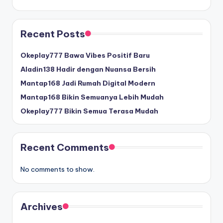
Recent Posts
Okeplay777 Bawa Vibes Positif Baru
Aladin138 Hadir dengan Nuansa Bersih
Mantap168 Jadi Rumah Digital Modern
Mantap168 Bikin Semuanya Lebih Mudah
Okeplay777 Bikin Semua Terasa Mudah
Recent Comments
No comments to show.
Archives