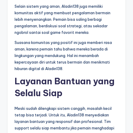
Selain sistem yang aman, Aladin138 juga memiliki
komunitas aktif yang membuat pengalaman bermain
lebih menyenangkan. Pemain bisa saling berbagi
pengalaman, berdiskusi soal strategi, atau sekadar
ngobrol santai soal game favorit mereka.
Suasana komunitas yang positif ini juga memberi rasa
aman, karena pemain tahu bahwa mereka berada di
lingkungan yang mendukung. Hal ini menambah
kepercayaan diri untuk terus bermain dan menikmati
hiburan digital di Aladin138.
Layanan Bantuan yang
Selalu Siap
Meski sudah dilengkapi sistem canggih, masalah kecil
tetap bisa terjadi. Untuk itu, Aladin138 menyediakan
layanan bantuan yang responsif dan profesional. Tim
support selalu siap membantu jika pemain menghadapi