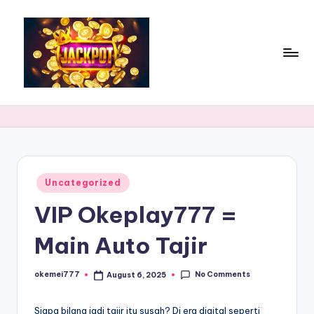
Skip
to
content
H
Jaga
keamanan
in
Anda,
d
hindari
penipuan!
a
Pilih
Posted
Uncategorized
ri
in
situs
VIP Okeplay777 =
P
judi
online
e
Main Auto Tajir
terpercaya
ni
dengan
RTP
No Comments
okemei777
August 6, 2025
p
Posted
by
tinggi
u
untuk
Siapa bilang jadi tajir itu susah? Di era digital seperti