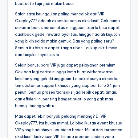
in
buat auto tajir jadi makin besar.
e
Salah satu keunggulan paling mencolok dari VIP
P
Okeplay777 adalah akses ke bonus eksklusif. Gak cuma
sekadar bonus harian atau mingguan, tapi lo bisa dapet
a
cashback gede, reward loyalitas, hingga hadiah kejutan
li
yang bikin saldo makin gemuk. Dan yang paling seru?
Semua itu bisa lo dapet tanpa ribet—cukup aktif main
n
dan tunjukin loyalitas lo.
g
Selain bonus, para VIP juga dapet pelayanan premium.
A
Gak ada lagi cerita nunggu lama buat withdraw atau
keluhan yang gak ditanggepin. Lo bakal punya akses ke
m
tim customer support khusus yang siap bantu lo 24 jam
a
penuh. Semua proses transaksi jadi lebih cepat, aman,
dan efisien. Ini penting banget buat lo yang gak mau
n
buang-buang waktu.
d
Mau dapet lebih banyak peluang menang? Di VIP
e
Okeplay777, itu bukan mimpi. Lo bisa ikutan event khusus
VIP yang hadiahnya luar biasa besar. Mulai dari turnamen
n
eksklusif, lucky spin VIP, hingga program undian yang