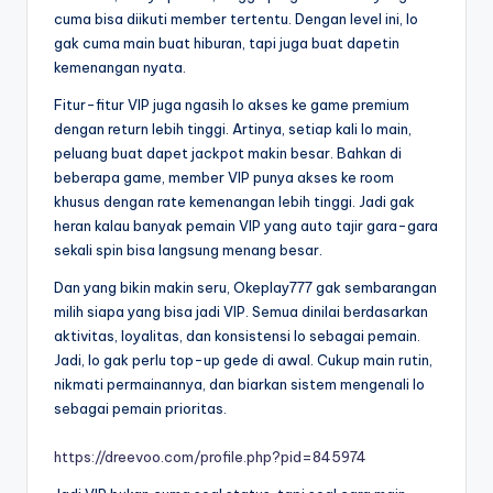
g
cuma bisa diikuti member tertentu. Dengan level ini, lo
gak cuma main buat hiburan, tapi juga buat dapetin
a
kemenangan nyata.
n
Fitur-fitur VIP juga ngasih lo akses ke game premium
R
dengan return lebih tinggi. Artinya, setiap kali lo main,
peluang buat dapet jackpot makin besar. Bahkan di
T
beberapa game, member VIP punya akses ke room
P
khusus dengan rate kemenangan lebih tinggi. Jadi gak
heran kalau banyak pemain VIP yang auto tajir gara-gara
T
sekali spin bisa langsung menang besar.
in
Dan yang bikin makin seru, Okeplay777 gak sembarangan
g
milih siapa yang bisa jadi VIP. Semua dinilai berdasarkan
aktivitas, loyalitas, dan konsistensi lo sebagai pemain.
gi
Jadi, lo gak perlu top-up gede di awal. Cukup main rutin,
nikmati permainannya, dan biarkan sistem mengenali lo
sebagai pemain prioritas.
https://dreevoo.com/profile.php?pid=845974