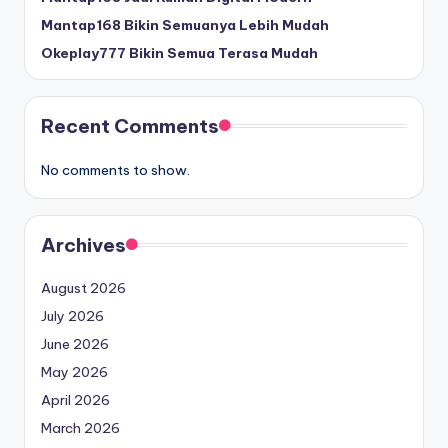
Mantap168 Bikin Semuanya Lebih Mudah
Okeplay777 Bikin Semua Terasa Mudah
Recent Comments
No comments to show.
Archives
August 2026
July 2026
June 2026
May 2026
April 2026
March 2026