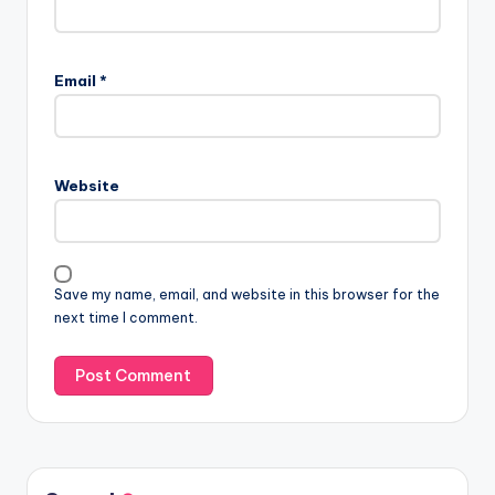
Email
*
Website
Save my name, email, and website in this browser for the
next time I comment.