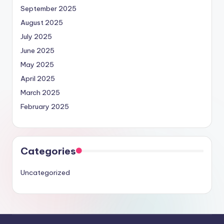
September 2025
August 2025
July 2025
June 2025
May 2025
April 2025
March 2025
February 2025
Categories
Uncategorized