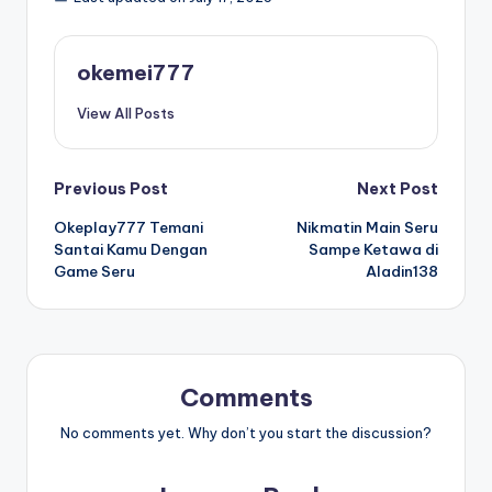
okemei777
View All Posts
Post
Previous Post
Next Post
Okeplay777 Temani
Nikmatin Main Seru
navigation
Santai Kamu Dengan
Sampe Ketawa di
Game Seru
Aladin138
Comments
No comments yet. Why don’t you start the discussion?