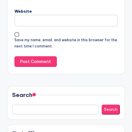
Website
Save my name, email, and website in this browser for the
next time I comment.
Search
Search