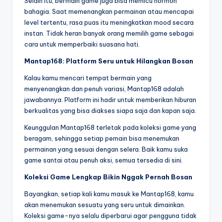
in
Selain itu, bermain game juga bisa memicu hormon
bahagia. Saat memenangkan permainan atau mencapai
e
level tertentu, rasa puas itu meningkatkan mood secara
P
instan. Tidak heran banyak orang memilih game sebagai
cara untuk memperbaiki suasana hati.
a
Mantap168: Platform Seru untuk Hilangkan Bosan
li
Kalau kamu mencari tempat bermain yang
n
menyenangkan dan penuh variasi, Mantap168 adalah
g
jawabannya. Platform ini hadir untuk memberikan hiburan
berkualitas yang bisa diakses siapa saja dan kapan saja.
A
Keunggulan Mantap168 terletak pada koleksi game yang
m
beragam, sehingga setiap pemain bisa menemukan
a
permainan yang sesuai dengan selera. Baik kamu suka
game santai atau penuh aksi, semua tersedia di sini.
n
Koleksi Game Lengkap Bikin Nggak Pernah Bosan
d
Bayangkan, setiap kali kamu masuk ke Mantap168, kamu
e
akan menemukan sesuatu yang seru untuk dimainkan.
n
Koleksi game-nya selalu diperbarui agar pengguna tidak