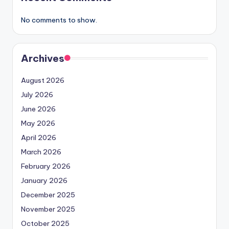
No comments to show.
Archives
August 2026
July 2026
June 2026
May 2026
April 2026
March 2026
February 2026
January 2026
December 2025
November 2025
October 2025