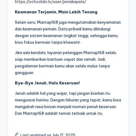
https://schoolido.lu/user/jeniakapela/
Keamanan Terjamin, Main Lebih Tenang
Selain seru, Mantap168 juga mengutamakan kenyamanan
dan keamanan pemain. Data pribadi kamu dilindungi
dengan sistem keamanan tingkat tinggi, sehingga kamu
bisa fokus bermain tanpa khawatir.
Jika ada kendala, layanan pelanggan Mantap168 selalu
siap memberikan bantuan cepat dan ramah. Jadi,
pengalaman bermain kamu akan selalu mulus tanpa
gangguan.
Bye-Bye Jenuh, Halo Keseruan!
Jenuh adalah hal yang wajar, tapi jangan biarkan itu
menguasai harimu. Dengan hiburan yang tepat, kamu bisa
mengubah rasa bosan menjadi momen penuh keseruan.
Dan Mantap168 adalah teman terbaik untuk itu.
Last updated on July 17, 2025