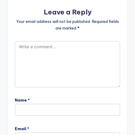
Leave a Reply
Your email address will not be published.
Required fields
are marked
*
Name
*
Email
*