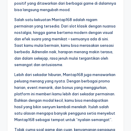
in
positif yang ditawarkan dari berbagai game di dalamnya
e
bisa langsung mengubah mood.
P
Salah satu kekuatan Mantap168 adalah ragam
permainan yang tersedia. Dari slot klasik dengan nuansa
a
nostalgia, hingga game bertema modern dengan visual
li
dan efek suara yang memikat—semuanya ada di sini.
Saat kamu mulai bermain, kamu bisa merasakan sensasi
n
berbeda. Adrenalin naik, harapan menang makin terasa,
g
dan dalam sekejap, rasa jenuh mulai tergantikan oleh
semangat dan antusiasme.
A
Lebih dari sekadar hiburan, Mantap168 juga menawarkan
m
peluang menang yang nyata. Dengan berbagai promo
a
harian, event menarik, dan bonus yang menggiurkan,
platform ini memberi kamu lebih dari sekadar permainan.
n
Bahkan dengan modal kecil, kamu bisa mendapatkan
d
hasil yang bikin senyum kembali merekah. Itulah salah
satu alasan mengapa banyak pengguna setia menyebut
e
Mantap168 sebagai tempat untuk “nyalain semangat”.
n
Tidak cuma soal game dan cuan, kenyamanan pengguna