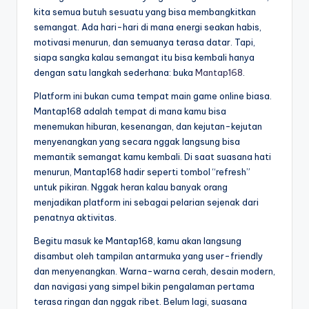
kemenangan
a
kita semua butuh sesuatu yang bisa membangkitkan
maksimal!
semangat. Ada hari-hari di mana energi seakan habis,
n
motivasi menurun, dan semuanya terasa datar. Tapi,
!
siapa sangka kalau semangat itu bisa kembali hanya
dengan satu langkah sederhana: buka
Mantap168
.
S
Platform ini bukan cuma tempat main game online biasa.
it
Mantap168 adalah tempat di mana kamu bisa
u
menemukan hiburan, kesenangan, dan kejutan-kejutan
menyenangkan yang secara nggak langsung bisa
s
memantik semangat kamu kembali. Di saat suasana hati
J
menurun, Mantap168 hadir seperti tombol “refresh”
untuk pikiran. Nggak heran kalau banyak orang
u
menjadikan platform ini sebagai pelarian sejenak dari
d
penatnya aktivitas.
i
Begitu masuk ke Mantap168, kamu akan langsung
disambut oleh tampilan antarmuka yang user-friendly
O
dan menyenangkan. Warna-warna cerah, desain modern,
nl
dan navigasi yang simpel bikin pengalaman pertama
terasa ringan dan nggak ribet. Belum lagi, suasana