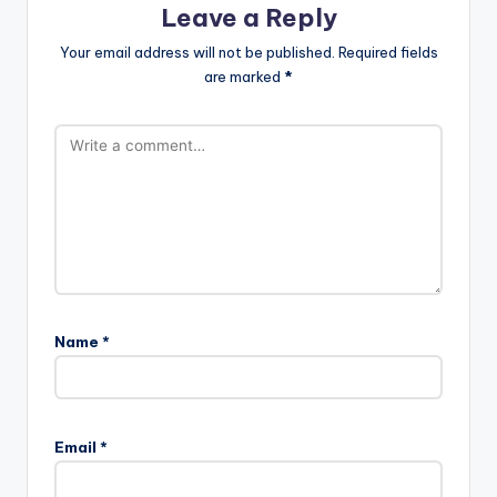
Leave a Reply
Your email address will not be published.
Required fields
are marked
*
Name
*
Email
*