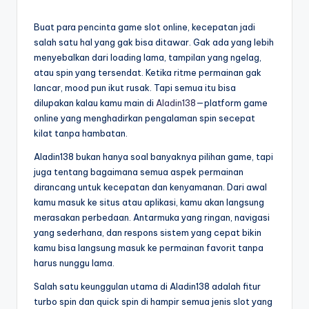
by
kemenangan
a
maksimal!
Buat para pencinta game slot online, kecepatan jadi
n
salah satu hal yang gak bisa ditawar. Gak ada yang lebih
!
menyebalkan dari loading lama, tampilan yang ngelag,
atau spin yang tersendat. Ketika ritme permainan gak
S
lancar, mood pun ikut rusak. Tapi semua itu bisa
it
dilupakan kalau kamu main di
Aladin138
—platform game
online yang menghadirkan pengalaman spin secepat
u
kilat tanpa hambatan.
s
Aladin138 bukan hanya soal banyaknya pilihan game, tapi
J
juga tentang bagaimana semua aspek permainan
dirancang untuk kecepatan dan kenyamanan. Dari awal
u
kamu masuk ke situs atau aplikasi, kamu akan langsung
d
merasakan perbedaan. Antarmuka yang ringan, navigasi
yang sederhana, dan respons sistem yang cepat bikin
i
kamu bisa langsung masuk ke permainan favorit tanpa
O
harus nunggu lama.
nl
Salah satu keunggulan utama di Aladin138 adalah fitur
turbo spin dan quick spin di hampir semua jenis slot yang