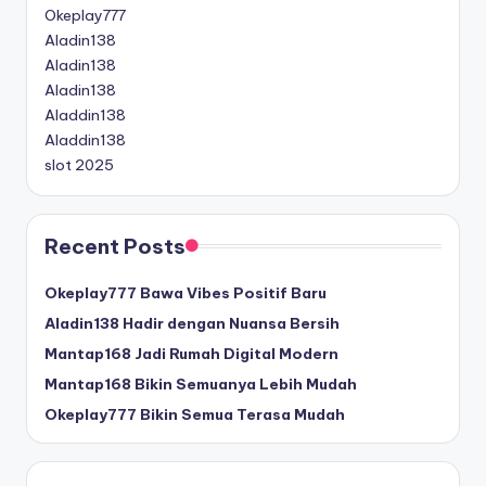
Okeplay777
Aladin138
Aladin138
Aladin138
Aladdin138
Aladdin138
slot 2025
Recent Posts
Okeplay777 Bawa Vibes Positif Baru
Aladin138 Hadir dengan Nuansa Bersih
Mantap168 Jadi Rumah Digital Modern
Mantap168 Bikin Semuanya Lebih Mudah
Okeplay777 Bikin Semua Terasa Mudah