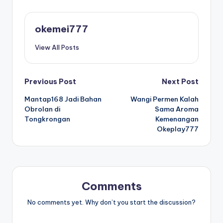
okemei777
View All Posts
Post
Previous Post
Next Post
Mantap168 Jadi Bahan
Wangi Permen Kalah
navigation
Obrolan di
Sama Aroma
Tongkrongan
Kemenangan
Okeplay777
Comments
No comments yet. Why don’t you start the discussion?