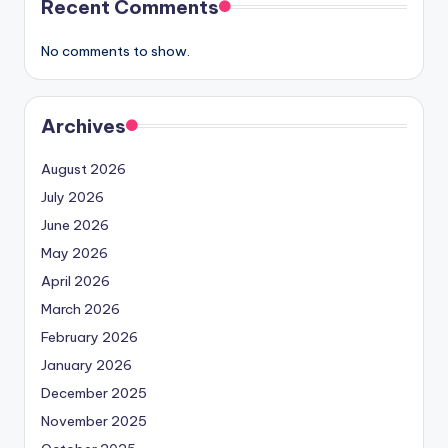
Recent Comments
No comments to show.
Archives
August 2026
July 2026
June 2026
May 2026
April 2026
March 2026
February 2026
January 2026
December 2025
November 2025