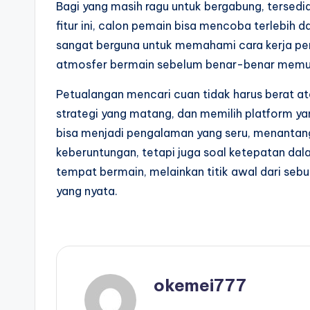
Bagi yang masih ragu untuk bergabung, tersedi
R
fitur ini, calon pemain bisa mencoba terlebih d
sangat berguna untuk memahami cara kerja pe
T
atmosfer bermain sebelum benar-benar memul
P
Petualangan mencari cuan tidak harus berat 
T
strategi yang matang, dan memilih platform ya
bisa menjadi pengalaman yang seru, menantang
in
keberuntungan, tetapi juga soal ketepatan dal
g
tempat bermain, melainkan titik awal dari seb
yang nyata.
g
i
okemei777