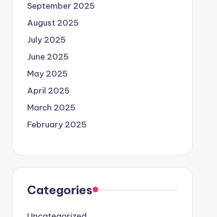
September 2025
August 2025
July 2025
June 2025
May 2025
April 2025
March 2025
February 2025
Categories
Uncategorized