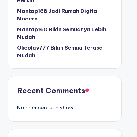
Bersih
Mantap168 Jadi Rumah Digital
Modern
Mantap168 Bikin Semuanya Lebih
Mudah
Okeplay777 Bikin Semua Terasa
Mudah
Recent Comments
No comments to show.