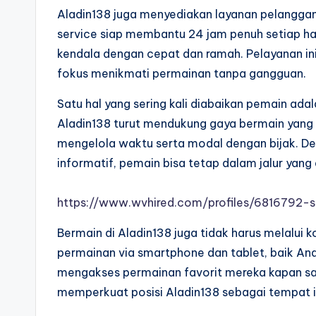
g
Aladin138 juga menyediakan layanan pelanggan
service siap membantu 24 jam penuh setiap h
A
kendala dengan cepat dan ramah. Pelayanan i
m
fokus menikmati permainan tanpa gangguan.
a
Satu hal yang sering kali diabaikan pemain ad
Aladin138 turut mendukung gaya bermain yang
n
mengelola waktu serta modal dengan bijak. De
d
informatif, pemain bisa tetap dalam jalur yan
e
https://www.wvhired.com/profiles/6816792-s
n
Bermain di Aladin138 juga tidak harus melalui
g
permainan via smartphone dan tablet, baik An
mengakses permainan favorit mereka kapan saj
a
memperkuat posisi Aladin138 sebagai tempat i
n