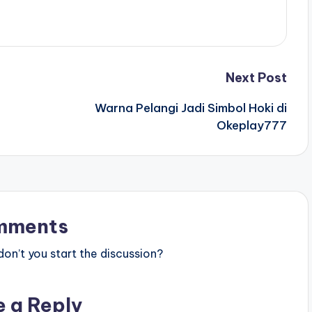
Next Post
Warna Pelangi Jadi Simbol Hoki di
Okeplay777
mments
n’t you start the discussion?
e a Reply