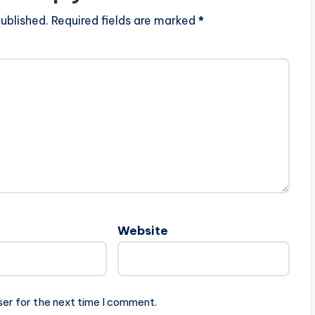
ublished.
Required fields are marked
*
Website
ser for the next time I comment.