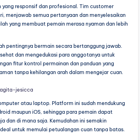
 yang responsif dan profesional. Tim customer
ari, menjawab semua pertanyaan dan menyelesaikan
nilah yang membuat pemain merasa nyaman dan lebih
alah pentingnya bermain secara bertanggung jawab.
 sehat dan mengedukasi para anggotanya untuk
ngan fitur kontrol permainan dan panduan yang
g aman tanpa kehilangan arah dalam mengejar cuan.
agita-jesicca
 komputer atau laptop. Platform ini sudah mendukung
droid maupun iOS, sehingga para pemain dapat
a dan di mana saja. Kemudahan ini semakin
deal untuk memulai petualangan cuan tanpa batas.