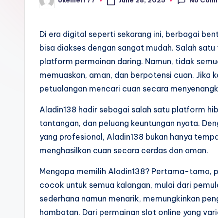
June 28, 2025
okemei777
Posted
RTP
by
p
tinggi
u
Di era digital seperti sekarang ini, berbagai 
untuk
bisa diakses dengan sangat mudah. Salah satu
kemenangan
a
platform permainan daring. Namun, tidak sem
maksimal!
n
memuaskan, aman, dan berpotensi cuan. Jika 
petualangan mencari cuan secara menyenang
!
Aladin138 hadir sebagai salah satu platform h
S
tantangan, dan peluang keuntungan nyata. Den
it
yang profesional, Aladin138 bukan hanya tempa
menghasilkan cuan secara cerdas dan aman.
u
Mengapa memilih Aladin138? Pertama-tama, pla
s
cocok untuk semua kalangan, mulai dari pemul
J
sederhana namun menarik, memungkinkan peng
hambatan. Dari permainan slot online yang vari