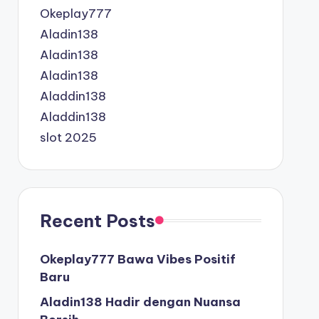
Okeplay777
Aladin138
Aladin138
Aladin138
Aladdin138
Aladdin138
slot 2025
Recent Posts
Okeplay777 Bawa Vibes Positif
Baru
Aladin138 Hadir dengan Nuansa