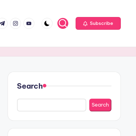
com
r.com
.me
instagram.com
youtube.com
Subscribe
Search
Search