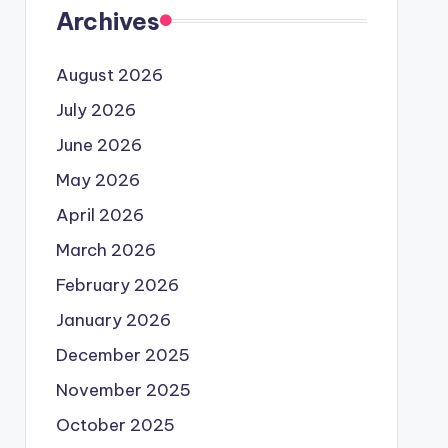
Archives
August 2026
July 2026
June 2026
May 2026
April 2026
March 2026
February 2026
January 2026
December 2025
November 2025
October 2025