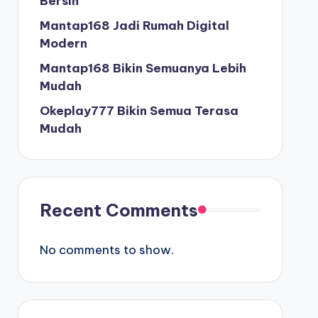
Bersih
Mantap168 Jadi Rumah Digital
Modern
Mantap168 Bikin Semuanya Lebih
Mudah
Okeplay777 Bikin Semua Terasa
Mudah
Recent Comments
No comments to show.