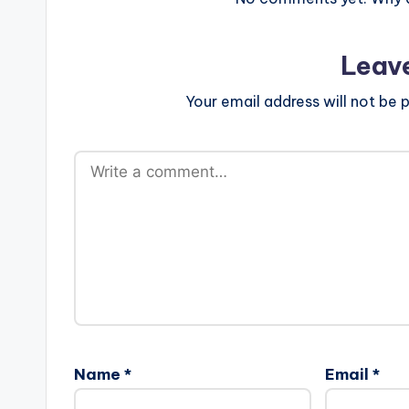
Leav
Your email address will not be p
Name
*
Email
*