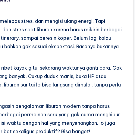
melepas stres, dan mengisi ulang energi. Tapi
dan stres saat liburan karena harus mikirin berbagai
itinerary, sampai beresin koper. Belum lagi kalau
tau bahkan gak sesuai ekspektasi. Rasanya bukannya
n ribet kayak gitu, sekarang waktunya ganti cara. Gak
uang banyak. Cukup duduk manis, buka HP atau
, liburan santai lo bisa langsung dimulai, tanpa perlu
g ngasih pengalaman liburan modern tanpa harus
i berbagai permainan seru yang gak cuma menghibur
ngisi waktu dengan hal yang menyenangkan, lo juga
ribet sekaligus produktif? Bisa banget!