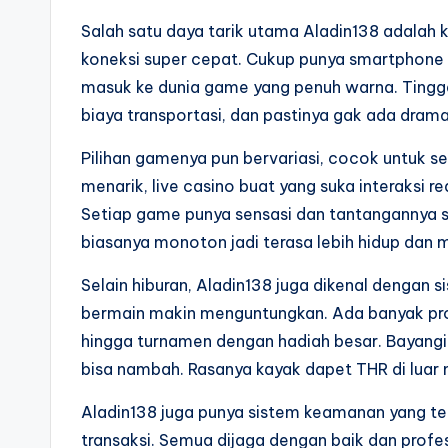
u
Salah satu daya tarik utama Aladin138 adalah
d
koneksi super cepat. Cukup punya smartphone b
i
masuk ke dunia game yang penuh warna. Tinggal
biaya transportasi, dan pastinya gak ada drama
O
Pilihan gamenya pun bervariasi, cocok untuk se
nl
menarik, live casino buat yang suka interaksi r
in
Setiap game punya sensasi dan tantangannya sen
biasanya monoton jadi terasa lebih hidup dan
e
Selain hiburan, Aladin138 juga dikenal dengan
P
bermain makin menguntungkan. Ada banyak pro
a
hingga turnamen dengan hadiah besar. Bayangin 
bisa nambah. Rasanya kayak dapet THR di luar 
li
Aladin138 juga punya sistem keamanan yang terj
n
transaksi. Semua dijaga dengan baik dan profes