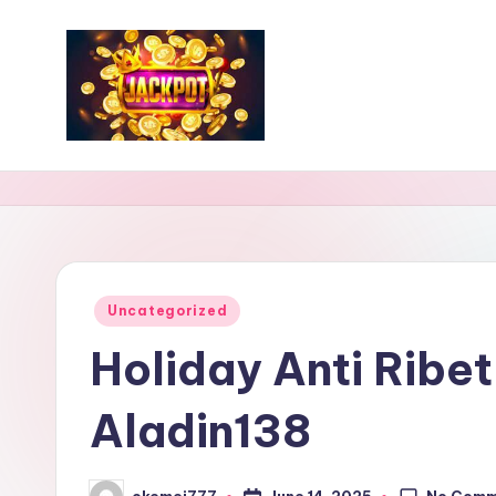
Skip
to
content
H
Jaga
keamanan
in
Anda,
d
hindari
penipuan!
a
Posted
Uncategorized
Pilih
in
ri
situs
Holiday Anti Ribet
judi
P
Aladin138
online
e
terpercaya
ni
dengan
No Comm