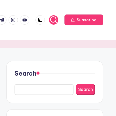
com
r.com
.me
instagram.com
youtube.com
Subscribe
Search
Search