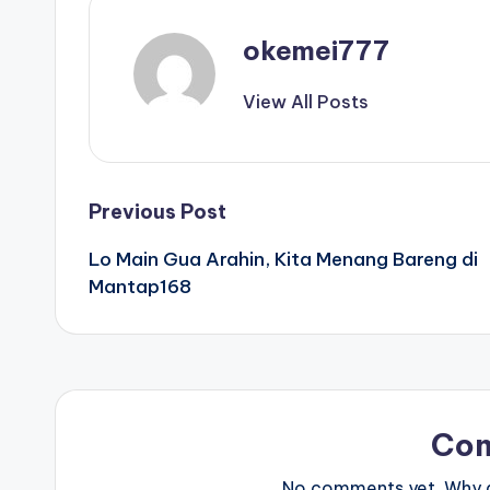
R
okemei777
T
View All Posts
P
T
Post
Previous Post
in
Lo Main Gua Arahin, Kita Menang Bareng di
g
navigation
Mantap168
g
i
Co
No comments yet. Why do