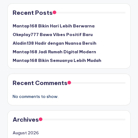
Recent Posts
Mantap168 Bikin Hari Lebih Berwarna
Okeplay777 Bawa Vibes Positif Baru
Aladin138 Hadir dengan Nuansa Bersih
Mantap168 Jadi Rumah Digital Modern
Mantap168 Bikin Semuanya Lebih Mudah
Recent Comments
No comments to show.
Archives
August 2026