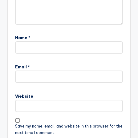
Name
*
Email
*
Website
Save my name, email, and website in this browser for the
next time I comment.