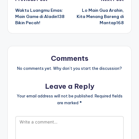
Post
Waktu Luangmu Emas:
Lo Main Gua Arahin,
navigation
Main Game di Aladin138
Kita Menang Bareng di
Bikin Pecah!
Mantap168
Comments
No comments yet. Why don’t you start the discussion?
Leave a Reply
Your email address will not be published.
Required fields
are marked
*