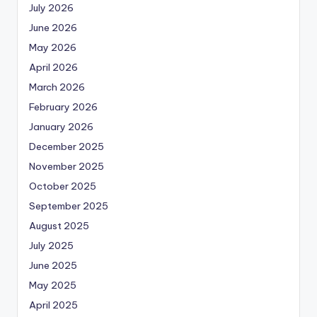
July 2026
June 2026
May 2026
April 2026
March 2026
February 2026
January 2026
December 2025
November 2025
October 2025
September 2025
August 2025
July 2025
June 2025
May 2025
April 2025