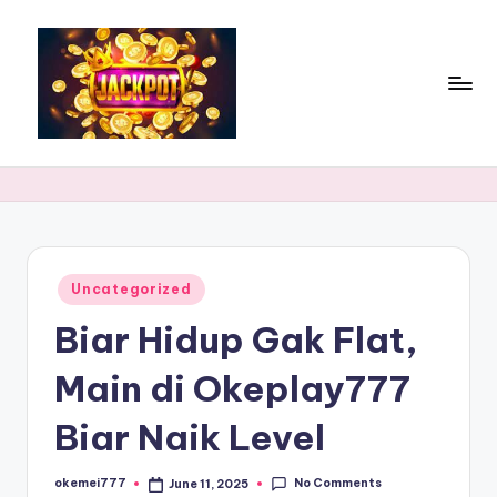
Skip
to
content
H
Jaga
keamanan
in
Anda,
d
hindari
penipuan!
a
Pilih
Posted
Uncategorized
ri
in
situs
Biar Hidup Gak Flat,
P
judi
online
e
Main di Okeplay777
terpercaya
ni
dengan
Biar Naik Level
RTP
p
tinggi
u
No Comments
untuk
okemei777
June 11, 2025
Posted