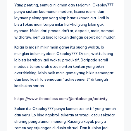
g
Yang penting, semua ini aman dan terjamin. Okeplay777
punya sistem keamanan modern, lisensi resmi, dan
a
layanan pelanggan yang siap bantu kapan aja. Jadi lo
n
bisa fokus main tanpa mikir hal-hal yang bikin gak
nyaman. Mulai dari proses daftar, deposit, main, sampai
R
withdraw, semua bisa lo lakuin dengan cepat dan mudah.
T
Kalau lo masih mikir main game itu buang waktu, lo
P
mungkin belum nyobain Okeplay777. Di sini, waktu luang
lo bisa berubah jadi waktu produktif. Daripada scroll
T
medsos tanpa arah atau nonton konten yang bikin
in
overthinking, lebih baik main game yang bikin semangat
dan bisa kasih lo semacam “achievement” di tengah
g
kesibukan harian.
gi
https://www.threadless.com/@erikabunga/activity
Selain itu, Okeplay777 punya komunitas aktif yang ramah
dan seru. Lo bisa ngobrol, tukeran strategi, atau sekadar
sharing pengalaman menang. Rasanya kayak punya
temen seperjuangan di dunia virtual. Dan itu bisa jadi