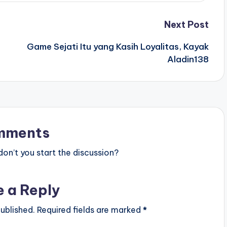
Next Post
Game Sejati Itu yang Kasih Loyalitas, Kayak
Aladin138
mments
n’t you start the discussion?
e a Reply
ublished.
Required fields are marked
*