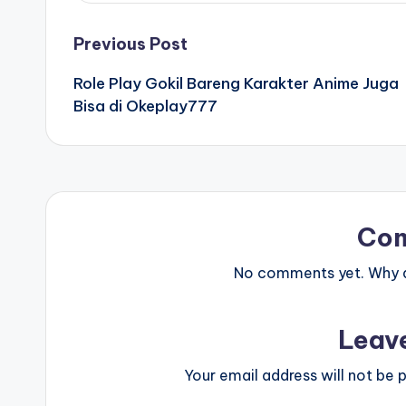
Post
Previous Post
Role Play Gokil Bareng Karakter Anime Juga
navigation
Bisa di Okeplay777
Co
No comments yet. Why do
Leav
Your email address will not be p