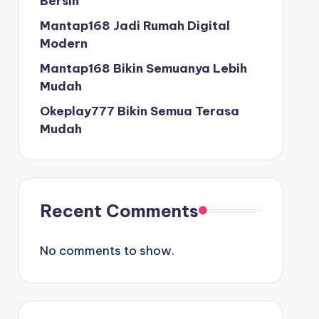
Bersih
Mantap168 Jadi Rumah Digital
Modern
Mantap168 Bikin Semuanya Lebih
Mudah
Okeplay777 Bikin Semua Terasa
Mudah
Recent Comments
No comments to show.