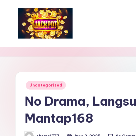
Skip
to
content
H
Jaga
keamanan
in
Anda,
d
hindari
penipuan!
a
Posted
Uncategorized
Pilih
in
ri
situs
No Drama, Langsu
judi
P
Mantap168
online
e
terpercaya
ni
dengan
No Comm