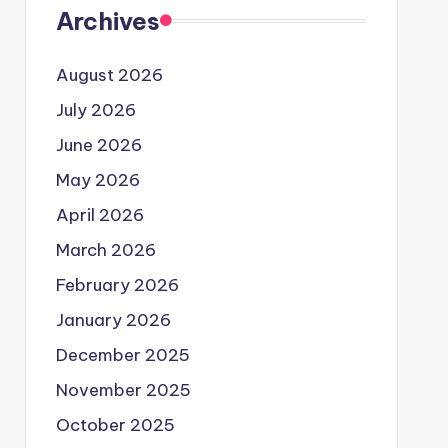
Archives
August 2026
July 2026
June 2026
May 2026
April 2026
March 2026
February 2026
January 2026
December 2025
November 2025
October 2025