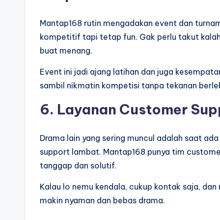
R
Mantap168 rutin mengadakan event dan turnam
T
kompetitif tapi tetap fun. Gak perlu takut ka
buat menang.
P
Event ini jadi ajang latihan dan juga kesempat
T
sambil nikmatin kompetisi tanpa tekanan berle
in
6.
Layanan Customer Sup
g
g
Drama lain yang sering muncul adalah saat ada 
support lambat. Mantap168 punya tim customer
i
tanggap dan solutif.
Kalau lo nemu kendala, cukup kontak saja, dan 
makin nyaman dan bebas drama.