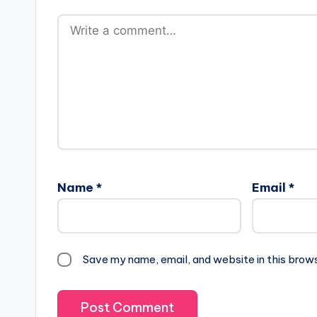
Name
*
Email
*
Save my name, email, and website in this brow