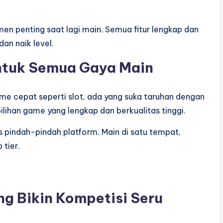
men penting saat lagi main. Semua fitur lengkap dan
an naik level.
ntuk Semua Gaya Main
e cepat seperti slot, ada yang suka taruhan dengan
pilihan game yang lengkap dan berkualitas tinggi.
us pindah-pindah platform. Main di satu tempat,
tier.
g Bikin Kompetisi Seru