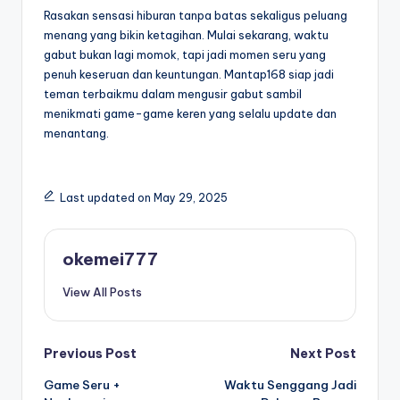
Rasakan sensasi hiburan tanpa batas sekaligus peluang
menang yang bikin ketagihan. Mulai sekarang, waktu
gabut bukan lagi momok, tapi jadi momen seru yang
penuh keseruan dan keuntungan. Mantap168 siap jadi
teman terbaikmu dalam mengusir gabut sambil
menikmati game-game keren yang selalu update dan
menantang.
Last updated on May 29, 2025
okemei777
View All Posts
Post
Previous Post
Next Post
Game Seru +
Waktu Senggang Jadi
navigation