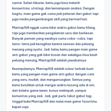
santai. Selain hiburan, kamu juga bisa melatih
konsentrasi, strategi, dan kemampuan analisa. Dengan
begitu, main game gak cuma jadi pelarian dari gabut tapi
juga media pengembangan skill yang bermanfaat.
Mantap168 nggak cuma bikin waktu gabut kamu hilang,
tapi juga memberikan pengalaman seru dan berkesan.
Banyak pemain yang awalnya cuma coba-coba, tapi
lama-lama jadi ketagihan karena sensasi dan peluang
menang yang nyata. Jadi, kalau kamu pengen main game
anti gabut yang gak bikin bosan dan sekaligus bisa kasih
peluang menang, Mantap168 adalah jawabannya.
Kesimpulannya, Mantap168 adalah solusi terbaik buat
kamu yang pengen main game anti gabut dengan cara
yang seru, mudah, dan menguntungkan. Semua yang
kamu butuhkan untuk mengisi waktu kosong ada di sini,
dari koleksi game keren, bonus melimpah, sampai
komunitas yang asik. Jadi, gak perlu takut gabut lagi,
tinggal buka Mantap168 dan mulai main game favoritmu
kapan saja.