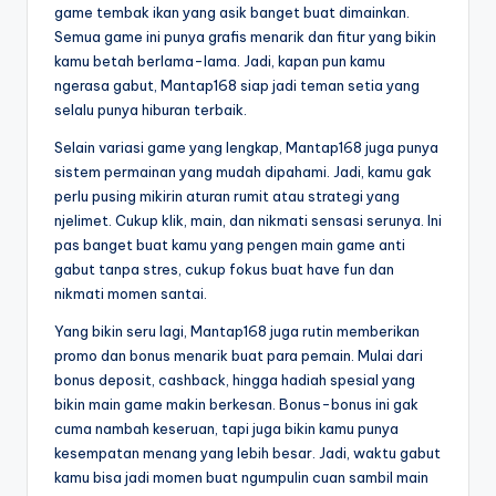
in
game tembak ikan yang asik banget buat dimainkan.
e
Semua game ini punya grafis menarik dan fitur yang bikin
kamu betah berlama-lama. Jadi, kapan pun kamu
P
ngerasa gabut, Mantap168 siap jadi teman setia yang
a
selalu punya hiburan terbaik.
li
Selain variasi game yang lengkap, Mantap168 juga punya
sistem permainan yang mudah dipahami. Jadi, kamu gak
n
perlu pusing mikirin aturan rumit atau strategi yang
g
njelimet. Cukup klik, main, dan nikmati sensasi serunya. Ini
pas banget buat kamu yang pengen main game anti
A
gabut tanpa stres, cukup fokus buat have fun dan
m
nikmati momen santai.
a
Yang bikin seru lagi, Mantap168 juga rutin memberikan
promo dan bonus menarik buat para pemain. Mulai dari
n
bonus deposit, cashback, hingga hadiah spesial yang
d
bikin main game makin berkesan. Bonus-bonus ini gak
cuma nambah keseruan, tapi juga bikin kamu punya
e
kesempatan menang yang lebih besar. Jadi, waktu gabut
n
kamu bisa jadi momen buat ngumpulin cuan sambil main