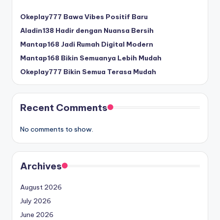
Okeplay777 Bawa Vibes Positif Baru
Aladin138 Hadir dengan Nuansa Bersih
Mantap168 Jadi Rumah Digital Modern
Mantap168 Bikin Semuanya Lebih Mudah
Okeplay777 Bikin Semua Terasa Mudah
Recent Comments
No comments to show.
Archives
August 2026
July 2026
June 2026