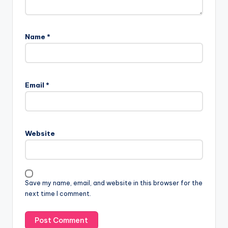
Name
*
Email
*
Website
Save my name, email, and website in this browser for the
next time I comment.