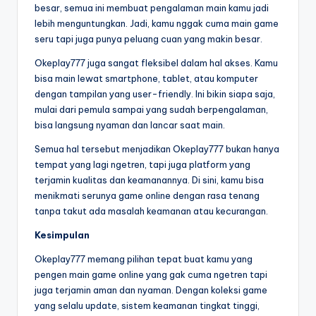
besar, semua ini membuat pengalaman main kamu jadi
lebih menguntungkan. Jadi, kamu nggak cuma main game
seru tapi juga punya peluang cuan yang makin besar.
Okeplay777 juga sangat fleksibel dalam hal akses. Kamu
bisa main lewat smartphone, tablet, atau komputer
dengan tampilan yang user-friendly. Ini bikin siapa saja,
mulai dari pemula sampai yang sudah berpengalaman,
bisa langsung nyaman dan lancar saat main.
Semua hal tersebut menjadikan Okeplay777 bukan hanya
tempat yang lagi ngetren, tapi juga platform yang
terjamin kualitas dan keamanannya. Di sini, kamu bisa
menikmati serunya game online dengan rasa tenang
tanpa takut ada masalah keamanan atau kecurangan.
Kesimpulan
Okeplay777 memang pilihan tepat buat kamu yang
pengen main game online yang gak cuma ngetren tapi
juga terjamin aman dan nyaman. Dengan koleksi game
yang selalu update, sistem keamanan tingkat tinggi,