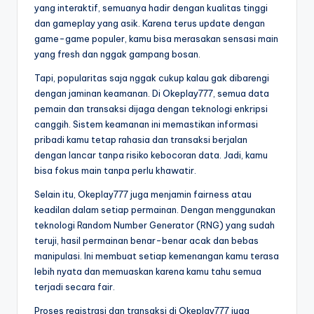
in
yang interaktif, semuanya hadir dengan kualitas tinggi
e
dan gameplay yang asik. Karena terus update dengan
game-game populer, kamu bisa merasakan sensasi main
P
yang fresh dan nggak gampang bosan.
a
Tapi, popularitas saja nggak cukup kalau gak dibarengi
li
dengan jaminan keamanan. Di Okeplay777, semua data
pemain dan transaksi dijaga dengan teknologi enkripsi
n
canggih. Sistem keamanan ini memastikan informasi
g
pribadi kamu tetap rahasia dan transaksi berjalan
dengan lancar tanpa risiko kebocoran data. Jadi, kamu
A
bisa fokus main tanpa perlu khawatir.
m
Selain itu, Okeplay777 juga menjamin fairness atau
a
keadilan dalam setiap permainan. Dengan menggunakan
teknologi Random Number Generator (RNG) yang sudah
n
teruji, hasil permainan benar-benar acak dan bebas
d
manipulasi. Ini membuat setiap kemenangan kamu terasa
lebih nyata dan memuaskan karena kamu tahu semua
e
terjadi secara fair.
n
Proses registrasi dan transaksi di Okeplay777 juga