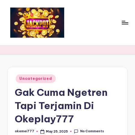
Skip
to
content
H
Jaga
keamanan
in
Anda,
d
hindari
penipuan!
a
Pilih
Posted
Uncategorized
ri
in
situs
Gak Cuma Ngetren
P
judi
online
e
Tapi Terjamin Di
terpercaya
ni
dengan
Okeplay777
RTP
p
tinggi
u
No Comments
untuk
okemei777
May 25, 2025
Posted