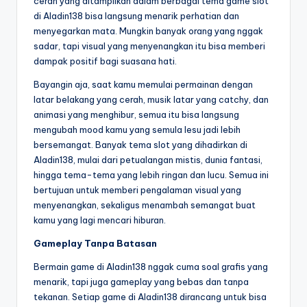
in
cerah yang ditampilkan dalam berbagai tema game slot
di Aladin138 bisa langsung menarik perhatian dan
e
menyegarkan mata. Mungkin banyak orang yang nggak
P
sadar, tapi visual yang menyenangkan itu bisa memberi
dampak positif bagi suasana hati.
a
Bayangin aja, saat kamu memulai permainan dengan
li
latar belakang yang cerah, musik latar yang catchy, dan
n
animasi yang menghibur, semua itu bisa langsung
mengubah mood kamu yang semula lesu jadi lebih
g
bersemangat. Banyak tema slot yang dihadirkan di
A
Aladin138, mulai dari petualangan mistis, dunia fantasi,
hingga tema-tema yang lebih ringan dan lucu. Semua ini
m
bertujuan untuk memberi pengalaman visual yang
a
menyenangkan, sekaligus menambah semangat buat
kamu yang lagi mencari hiburan.
n
Gameplay Tanpa Batasan
d
Bermain game di Aladin138 nggak cuma soal grafis yang
e
menarik, tapi juga gameplay yang bebas dan tanpa
n
tekanan. Setiap game di Aladin138 dirancang untuk bisa