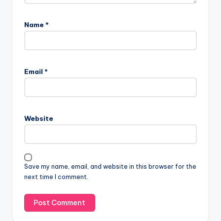
Name
*
Email
*
Website
Save my name, email, and website in this browser for the
next time I comment.