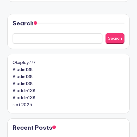
Search
Search
Okeplay777
Aladin138
Aladin138
Aladin138
Aladdin138
Aladdin138
slot 2025
Recent Posts