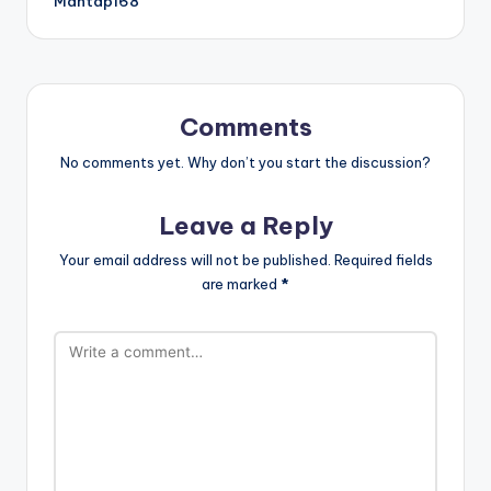
Mantap168
Comments
No comments yet. Why don’t you start the discussion?
Leave a Reply
Your email address will not be published.
Required fields
are marked
*