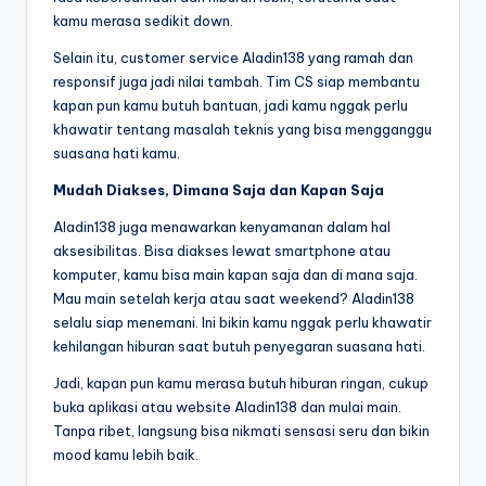
kamu merasa sedikit down.
Selain itu, customer service Aladin138 yang ramah dan
responsif juga jadi nilai tambah. Tim CS siap membantu
kapan pun kamu butuh bantuan, jadi kamu nggak perlu
khawatir tentang masalah teknis yang bisa mengganggu
suasana hati kamu.
Mudah Diakses, Dimana Saja dan Kapan Saja
Aladin138 juga menawarkan kenyamanan dalam hal
aksesibilitas. Bisa diakses lewat smartphone atau
komputer, kamu bisa main kapan saja dan di mana saja.
Mau main setelah kerja atau saat weekend? Aladin138
selalu siap menemani. Ini bikin kamu nggak perlu khawatir
kehilangan hiburan saat butuh penyegaran suasana hati.
Jadi, kapan pun kamu merasa butuh hiburan ringan, cukup
buka aplikasi atau website Aladin138 dan mulai main.
Tanpa ribet, langsung bisa nikmati sensasi seru dan bikin
mood kamu lebih baik.