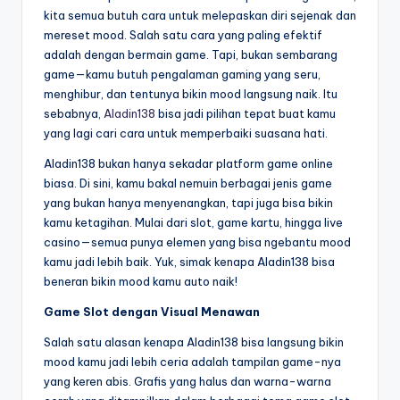
kemenangan
a
kita semua butuh cara untuk melepaskan diri sejenak dan
maksimal!
mereset mood. Salah satu cara yang paling efektif
n
adalah dengan bermain game. Tapi, bukan sembarang
!
game—kamu butuh pengalaman gaming yang seru,
menghibur, dan tentunya bikin mood langsung naik. Itu
S
sebabnya,
Aladin138
bisa jadi pilihan tepat buat kamu
it
yang lagi cari cara untuk memperbaiki suasana hati.
u
Aladin138 bukan hanya sekadar platform game online
biasa. Di sini, kamu bakal nemuin berbagai jenis game
s
yang bukan hanya menyenangkan, tapi juga bisa bikin
J
kamu ketagihan. Mulai dari slot, game kartu, hingga live
casino—semua punya elemen yang bisa ngebantu mood
u
kamu jadi lebih baik. Yuk, simak kenapa Aladin138 bisa
d
beneran bikin mood kamu auto naik!
i
Game Slot dengan Visual Menawan
O
Salah satu alasan kenapa Aladin138 bisa langsung bikin
mood kamu jadi lebih ceria adalah tampilan game-nya
nl
yang keren abis. Grafis yang halus dan warna-warna