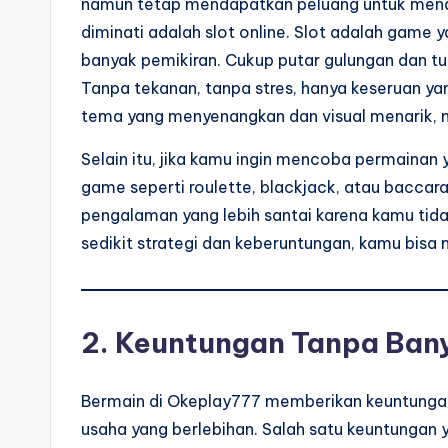
u
namun tetap mendapatkan peluang untuk menan
diminati adalah slot online. Slot adalah gam
d
banyak pemikiran. Cukup putar gulungan dan tu
i
Tanpa tekanan, tanpa stres, hanya keseruan ya
tema yang menyenangkan dan visual menarik,
O
Selain itu, jika kamu ingin mencoba permainan 
nl
game seperti roulette, blackjack, atau baccar
in
pengalaman yang lebih santai karena kamu tidak
sedikit strategi dan keberuntungan, kamu bisa
e
P
a
2. Keuntungan Tanpa Ban
li
Bermain di Okeplay777 memberikan keuntungan
n
usaha yang berlebihan. Salah satu keuntungan 