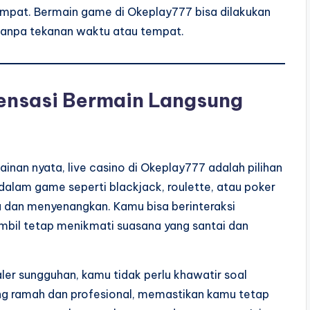
empat. Bermain game di Okeplay777 bisa dilakukan
 tanpa tekanan waktu atau tempat.
Sensasi Bermain Langsung
inan nyata, live casino di Okeplay777 adalah pilihan
alam game seperti blackjack, roulette, atau poker
 dan menyenangkan. Kamu bisa berinteraksi
ambil tetap menikmati suasana yang santai dan
ler sungguhan, kamu tidak perlu khawatir soal
g ramah dan profesional, memastikan kamu tetap