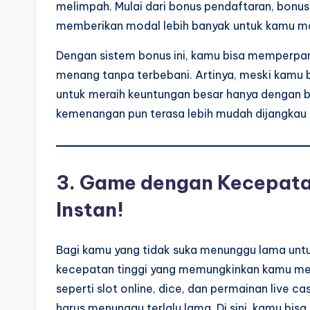
melimpah. Mulai dari bonus pendaftaran, bonus
g
memberikan modal lebih banyak untuk kamu ma
A
Dengan sistem bonus ini, kamu bisa memperpa
m
menang tanpa terbebani. Artinya, meski kamu
untuk meraih keuntungan besar hanya dengan b
a
kemenangan pun terasa lebih mudah dijangkau
n
d
3. Game dengan Kecepata
e
Instan!
n
g
Bagi kamu yang tidak suka menunggu lama un
kecepatan tinggi yang memungkinkan kamu m
a
seperti slot online, dice, dan permainan live
n
harus menunggu terlalu lama. Di sini, kamu b