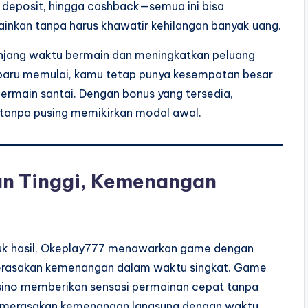
 deposit, hingga cashback—semua ini bisa
inkan tanpa harus khawatir kehilangan banyak uang.
njang waktu bermain dan meningkatkan peluang
 baru memulai, kamu tetap punya kesempatan besar
ermain santai. Dengan bonus yang tersedia,
 tanpa pusing memikirkan modal awal.
n Tinggi, Kemenangan
tuk hasil, Okeplay777 menawarkan game dengan
erasakan kemenangan dalam waktu singkat. Game
 casino memberikan sensasi permainan cepat tanpa
isa merasakan kemenangan langsung dengan waktu