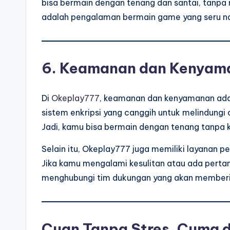
bisa bermain dengan tenang dan santai, tanpa
adalah pengalaman bermain game yang seru na
6. Keamanan dan Kenyam
Di
Okeplay777
, keamanan dan kenyamanan adal
sistem enkripsi yang canggih untuk melindungi 
Jadi, kamu bisa bermain dengan tenang tanpa 
Selain itu, Okeplay777 juga memiliki layanan 
Jika kamu mengalami kesulitan atau ada perta
menghubungi tim dukungan yang akan memberik
Cuan Tanpa Stres, Cuma 