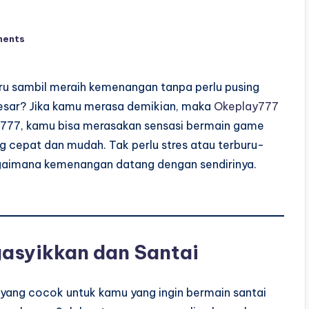
ments
eru sambil meraih kemenangan tanpa perlu pusing
besar? Jika kamu merasa demikian, maka
Okeplay777
y777, kamu bisa merasakan sensasi bermain game
 cepat dan mudah. Tak perlu stres atau terburu-
agaimana kemenangan datang dengan sendirinya.
gasyikkan dan Santai
yang cocok untuk kamu yang ingin bermain santai