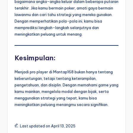
bagaimana angka-angka keluar dalam beberapa putaran
terakhir. Jika kamu bermain poker, amati gaya bermain
lawanmu dan cari tahu strategi yang mereka gunakan.
Dengan memperhatikan pola-pola ini, kamu bisa
memprediksi langkah-langkah selanjutnya dan
meningkatkan peluang untuk menang.
Kesimpulan:
Menjadi pro player di Mantap168 bukan hanya tentang
keberuntungan, tetapi tentang keterampilan,
pengetahuan, dan disiplin. Dengan memahami game yang
kamu mainkan, mengelola modal dengan bijak, serta
menggunakan strategi yang tepat, kamu bisa
meningkatkan peluang menangmu secara signifikan.
Last updated on April 13, 2025