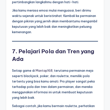
pertimbangkan langkahmu dengan hati-hati.
Jika kamu merasa emosi mulai menguasai, beri dirimu
waktu sejenak untuk beristirahat. Kembali ke permainan
dengan pikiran yang jernih akan membantumu mengambil
keputusan yang lebih baik dan meningkatkan peluang
kemenangan.
7. Pelajari Pola dan Tren yang
Ada
Setiap game di
Mantap168
, terutama permainan meja
seperti blackjack, poker, dan roulette, memiliki pola
tertentu yang bisa kamu amati. Pro player sangat peka
terhadap pola dan tren dalam permainan, dan mereka
menggunakan informasi ini untuk membuat keputusan
yang lebih baik.
Sebagai contoh, jika kamu bermain roulette, perhatikan