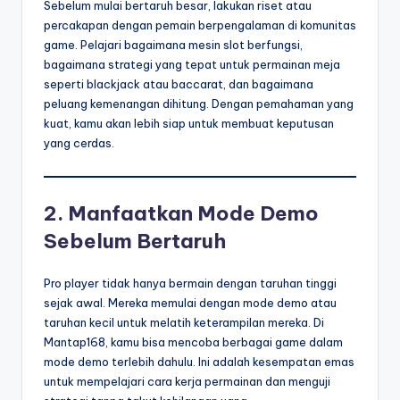
Sebelum mulai bertaruh besar, lakukan riset atau
g
percakapan dengan pemain berpengalaman di komunitas
a
game. Pelajari bagaimana mesin slot berfungsi,
bagaimana strategi yang tepat untuk permainan meja
n
seperti blackjack atau baccarat, dan bagaimana
R
peluang kemenangan dihitung. Dengan pemahaman yang
kuat, kamu akan lebih siap untuk membuat keputusan
T
yang cerdas.
P
T
2. Manfaatkan Mode Demo
in
Sebelum Bertaruh
g
gi
Pro player tidak hanya bermain dengan taruhan tinggi
sejak awal. Mereka memulai dengan mode demo atau
taruhan kecil untuk melatih keterampilan mereka. Di
Mantap168, kamu bisa mencoba berbagai game dalam
mode demo terlebih dahulu. Ini adalah kesempatan emas
untuk mempelajari cara kerja permainan dan menguji