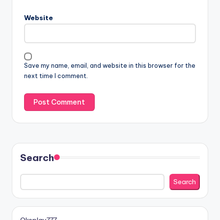
Website
Save my name, email, and website in this browser for the
next time I comment.
Search
Search