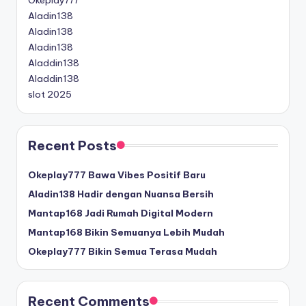
Okeplay777
Aladin138
Aladin138
Aladin138
Aladdin138
Aladdin138
slot 2025
Recent Posts
Okeplay777 Bawa Vibes Positif Baru
Aladin138 Hadir dengan Nuansa Bersih
Mantap168 Jadi Rumah Digital Modern
Mantap168 Bikin Semuanya Lebih Mudah
Okeplay777 Bikin Semua Terasa Mudah
Recent Comments