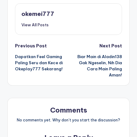
okemei777
View All Posts
Post
Previous Post
Next Post
Dapatkan Feel Gaming
Biar Main di Aladin138
navigation
Paling Seru dan Kece di
Gak Ngeselin, Nih Dia
Okeplay777 Sekarang!
Cara Main Paling
Aman!
Comments
No comments yet. Why don’t you start the discussion?