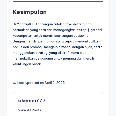
Kesimpulan
Di Mantap168, tantangan tidak hanya datang dari
permainan yang seru dan menegangkan, tetapi juga dari
kesempatan untuk meraih keuntungan setiap hari.
Dengan memilih permainan yang tepat, memanfaatkan
bonus dan promosi, mengelola modal dengan bijak, serta
menggunakan strategi yang efektif, kamu bisa
meningkatkan peluangmu untuk menang dan meraih
keuntungan besar.
Last updated on April 2, 2025
okemei777
View All Posts