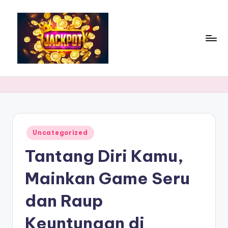
Skip
to
content
H
Jaga
keamanan
in
Anda,
d
hindari
penipuan!
a
Pilih
Posted
Uncategorized
ri
in
situs
Tantang Diri Kamu,
P
judi
online
e
Mainkan Game Seru
terpercaya
ni
dengan
dan Raup
RTP
p
tinggi
Keuntungan di
u
untuk