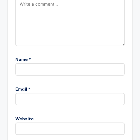
Name
*
Email
*
Website