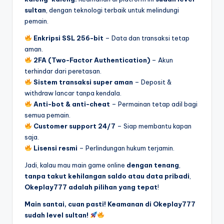
sultan
, dengan teknologi terbaik untuk melindungi
pemain.
Enkripsi SSL 256-bit
– Data dan transaksi tetap
aman.
2FA (Two-Factor Authentication)
– Akun
terhindar dari peretasan.
Sistem transaksi super aman
– Deposit &
withdraw lancar tanpa kendala.
Anti-bot & anti-cheat
– Permainan tetap adil bagi
semua pemain.
Customer support 24/7
– Siap membantu kapan
saja.
Lisensi resmi
– Perlindungan hukum terjamin.
Jadi, kalau mau main game online
dengan tenang
,
tanpa takut kehilangan saldo atau data pribadi
,
Okeplay777 adalah pilihan yang tepat
!
Main santai, cuan pasti! Keamanan di Okeplay777
sudah level sultan!