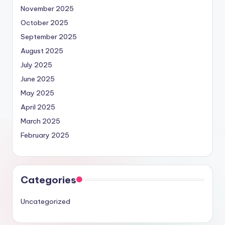
November 2025
October 2025
September 2025
August 2025
July 2025
June 2025
May 2025
April 2025
March 2025
February 2025
Categories
Uncategorized