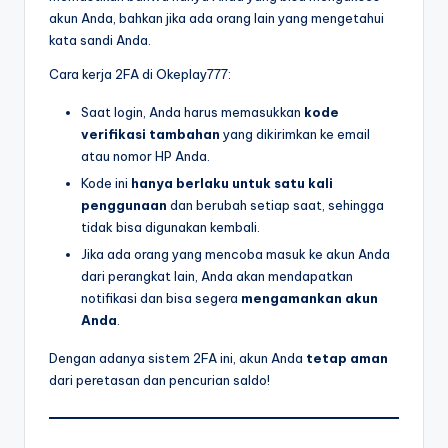
akun Anda, bahkan jika ada orang lain yang mengetahui
kata sandi Anda.
Cara kerja 2FA di Okeplay777:
Saat login, Anda harus memasukkan
kode
verifikasi tambahan
yang dikirimkan ke email
atau nomor HP Anda.
Kode ini
hanya berlaku untuk satu kali
penggunaan
dan berubah setiap saat, sehingga
tidak bisa digunakan kembali.
Jika ada orang yang mencoba masuk ke akun Anda
dari perangkat lain, Anda akan mendapatkan
notifikasi dan bisa segera
mengamankan akun
Anda
.
Dengan adanya sistem 2FA ini, akun Anda
tetap aman
dari peretasan dan pencurian saldo!