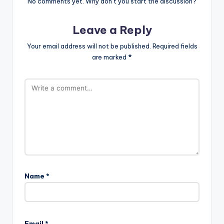
No comments yet. Why don’t you start the discussion?
Leave a Reply
Your email address will not be published.
Required fields
are marked
*
Name
*
Email
*