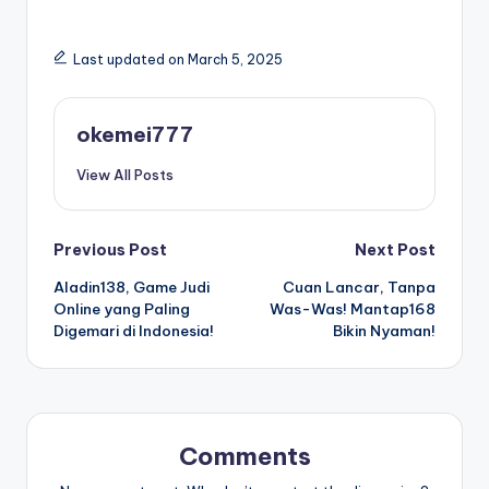
Last updated on March 5, 2025
okemei777
View All Posts
Post
Previous Post
Next Post
Aladin138, Game Judi
Cuan Lancar, Tanpa
navigation
Online yang Paling
Was-Was! Mantap168
Digemari di Indonesia!
Bikin Nyaman!
Comments