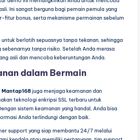
Fitur demo ini memungkinkan Anda untuk mencoba
li. Ini sangat berguna bagi pemain pemula yang
ur-fitur bonus, serta mekanisme permainan sebelum
ntuk berlatih sepuasnya tanpa tekanan, sehingga
sebenarnya tanpa risiko. Setelah Anda merasa
uang asli dan mencoba keberuntungan Anda.
nan dalam Bermain
,
Mantap168
juga menjaga keamanan dan
kan teknologi enkripsi SSL terbaru untuk
 Dengan sistem keamanan yang handal, Anda bisa
rmasi Anda terlindungi dengan baik.
mer support yang siap membantu 24/7 melalui
ami kendala atau memiliki pertanyaan, tim support