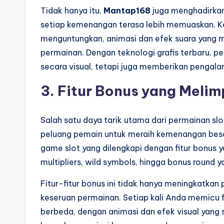
g
Tidak hanya itu,
Mantap168
juga menghadirkan
setiap kemenangan terasa lebih memuaskan. K
A
menguntungkan, animasi dan efek suara yang
m
permainan. Dengan teknologi grafis terbaru, pe
secara visual, tetapi juga memberikan pengal
a
3.
Fitur Bonus yang Meli
n
d
Salah satu daya tarik utama dari permainan slo
e
peluang pemain untuk meraih kemenangan besa
game slot yang dilengkapi dengan fitur bonus y
n
multipliers, wild symbols, hingga bonus roun
g
Fitur-fitur bonus ini tidak hanya meningkatk
a
keseruan permainan. Setiap kali Anda memicu 
berbeda, dengan animasi dan efek visual yan
n