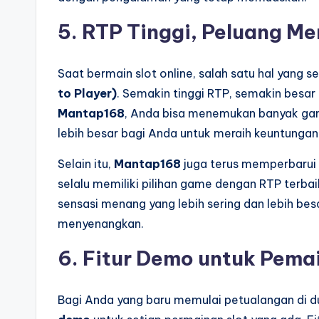
5.
RTP Tinggi, Peluang Me
Saat bermain slot online, salah satu hal yang 
to Player)
. Semakin tinggi RTP, semakin besa
Mantap168
, Anda bisa menemukan banyak ga
lebih besar bagi Anda untuk meraih keuntungan
Selain itu,
Mantap168
juga terus memperbarui
selalu memiliki pilihan game dengan RTP terba
sensasi menang yang lebih sering dan lebih b
menyenangkan.
6.
Fitur Demo untuk Pema
Bagi Anda yang baru memulai petualangan di du