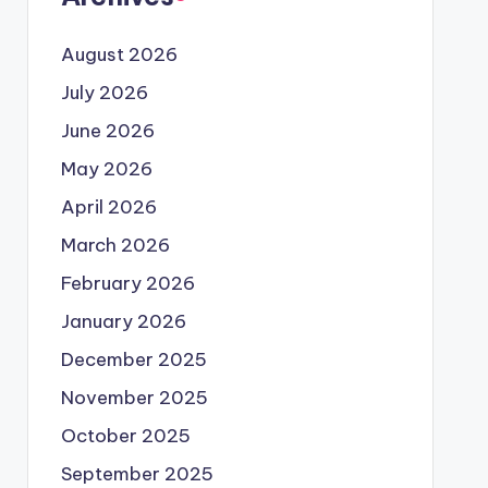
August 2026
July 2026
June 2026
May 2026
April 2026
March 2026
February 2026
January 2026
December 2025
November 2025
October 2025
September 2025