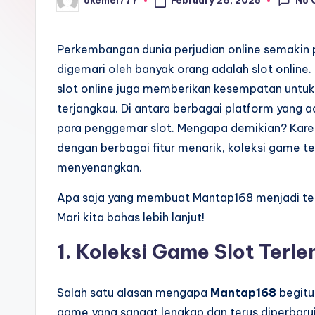
February 26, 2025
okemei777
Posted
RTP
by
p
tinggi
u
Perkembangan dunia perjudian online semakin p
untuk
digemari oleh banyak orang adalah slot onlin
kemenangan
a
slot online juga memberikan kesempatan untu
maksimal!
n
terjangkau. Di antara berbagai platform yang 
para penggemar slot. Mengapa demikian? Karen
!
dengan berbagai fitur menarik, koleksi game 
S
menyenangkan.
it
Apa saja yang membuat Mantap168 menjadi tem
Mari kita bahas lebih lanjut!
u
1.
Koleksi Game Slot Terl
s
J
Salah satu alasan mengapa
Mantap168
begitu
game yang sangat lengkap dan terus diperbaru