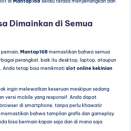
lot di
Mantap168
selalu terasa menyenangkan dan
isa Dimainkan di Semua
a pemain,
Mantap168
memastikan bahwa semua
bagai perangkat, baik itu desktop, laptop, ataupun
, Anda tetap bisa menikmati
slot online kekinian
idak ingin melewatkan keseruan meskipun sedang
n versi mobile yang responsif. Anda dapat
browser di smartphone, tanpa perlu khawatir
 memastikan bahwa tampilan grafis dan gameplay
nda bisa bermain kapan saja dan di mana saja