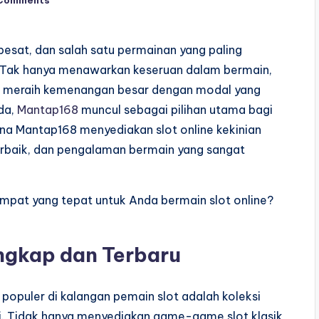
esat, dan salah satu permainan yang paling
e. Tak hanya menawarkan keseruan dalam bermain,
k meraih kemenangan besar dengan modal yang
ada,
Mantap168
muncul sebagai pilihan utama bagi
a Mantap168 menyediakan slot online kekinian
terbaik, dan pengalaman bermain yang sangat
pat yang tepat untuk Anda bermain slot online?
engkap dan Terbaru
 populer di kalangan pemain slot adalah koleksi
i. Tidak hanya menyediakan game-game slot klasik,