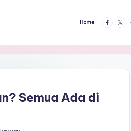
facebook.
twitte
t
Home
ian? Semua Ada di
Comments