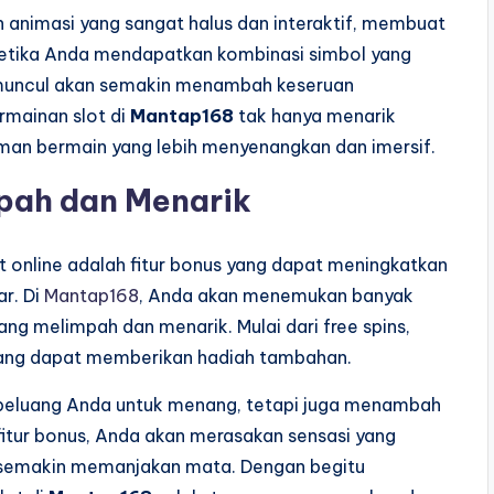
 animasi yang sangat halus dan interaktif, membuat
etika Anda mendapatkan kombinasi simbol yang
 muncul akan semakin menambah keseruan
rmainan slot di
Mantap168
tak hanya menarik
aman bermain yang lebih menyenangkan dan imersif.
mpah dan Menarik
t online adalah fitur bonus yang dapat meningkatkan
r. Di
Mantap168
, Anda akan menemukan banyak
ang melimpah dan menarik. Mulai dari free spins,
d yang dapat memberikan hadiah tambahan.
an peluang Anda untuk menang, tetapi juga menambah
fitur bonus, Anda akan merasakan sensasi yang
g semakin memanjakan mata. Dengan begitu