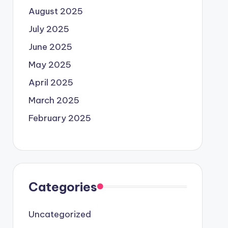
August 2025
July 2025
June 2025
May 2025
April 2025
March 2025
February 2025
Categories
Uncategorized