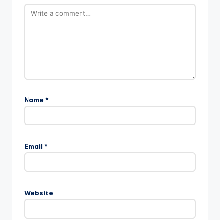
Name
*
Email
*
Website