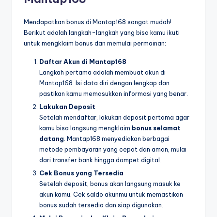
Mendapatkan bonus di Mantap168 sangat mudah!
Berikut adalah langkah-langkah yang bisa kamu ikuti
untuk mengklaim bonus dan memulai permainan:
Daftar Akun di Mantap168
Langkah pertama adalah membuat akun di
Mantap168. Isi data diri dengan lengkap dan
pastikan kamu memasukkan informasi yang benar.
Lakukan Deposit
Setelah mendaftar, lakukan deposit pertama agar
kamu bisa langsung mengklaim
bonus selamat
datang
. Mantap168 menyediakan berbagai
metode pembayaran yang cepat dan aman, mulai
dari transfer bank hingga dompet digital.
Cek Bonus yang Tersedia
Setelah deposit, bonus akan langsung masuk ke
akun kamu. Cek saldo akunmu untuk memastikan
bonus sudah tersedia dan siap digunakan.