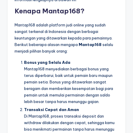
in
e
Kenapa Mantap168?
P
Mantap168 adalah platform judi online yang sudah
a
sangat terkenal di Indonesia dengan berbagai
keuntungan yang ditawarkan kepada para pemainnya.
li
Berikut beberapa alasan mengapa
Mantap168
selalu
n
menjadi pilihan banyak orang:
g
Bonus yang Selalu Ada
A
Mantap168 menyediakan berbagai bonus yang
terus diperbarui, baik untuk pemain baru maupun
m
pemain setia. Bonus yang ditawarkan sangat
a
beragam dan memberikan kesempatan bagi para
pemain untuk memulai permainan dengan saldo
n
lebih besar tanpa harus menunggu gajian.
d
Transaksi Cepat dan Aman
Di Mantap168, proses transaksi deposit dan
e
withdraw dilakukan dengan cepat, sehingga kamu
n
bisa menikmati permainan tanpa harus menunggu